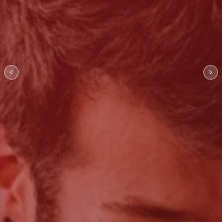
Kalite Yönetim
Danışmanlığı
İşletmeniz için doğru İSO standardını seçin;
süreçlerinizi uluslararası standartlara taşıyın.
Hakkımızda