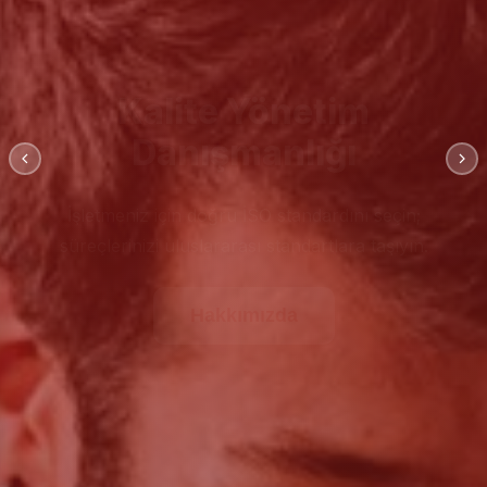
Kalite Yönetim
Danışmanlığı
İşletmeniz için doğru İSO standardını seçin;
süreçlerinizi uluslararası standartlara taşıyın.
Hakkımızda