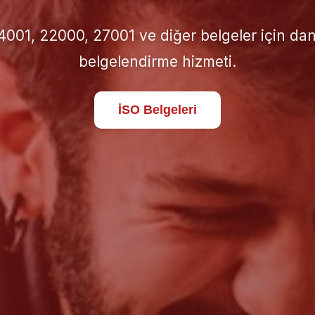
için doğru İSO standardını seçin; süreçlerinizi 
standartlara taşıyın.
Hakkımızda