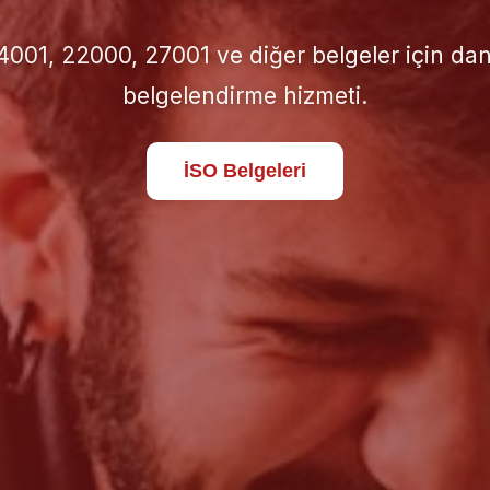
için doğru İSO standardını seçin; süreçlerinizi 
standartlara taşıyın.
Hakkımızda