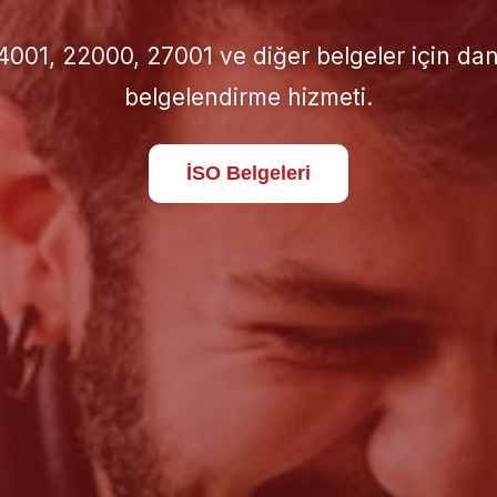
için doğru İSO standardını seçin; süreçlerinizi 
standartlara taşıyın.
Hakkımızda