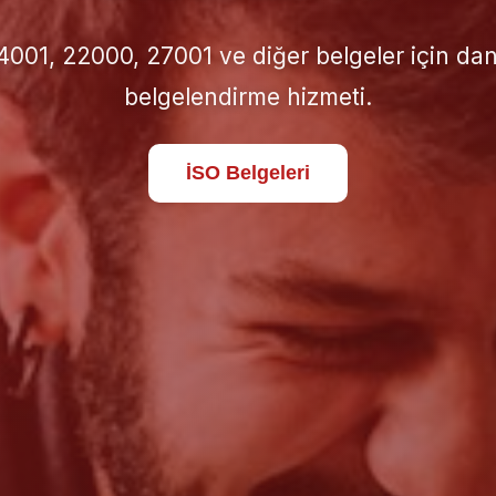
için doğru İSO standardını seçin; süreçlerinizi 
standartlara taşıyın.
Hakkımızda