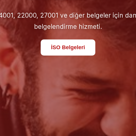
için doğru İSO standardını seçin; süreçlerinizi 
standartlara taşıyın.
Hakkımızda