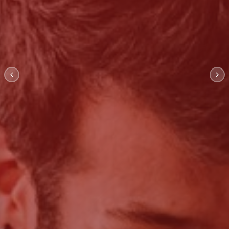
Kalite Yönetim
Danışmanlığı
İşletmeniz için doğru İSO standardını seçin;
süreçlerinizi uluslararası standartlara taşıyın.
Hakkımızda