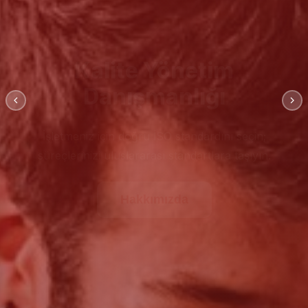
Kalite Yönetim
Danışmanlığı
İşletmeniz için doğru İSO standardını seçin;
süreçlerinizi uluslararası standartlara taşıyın.
Hakkımızda