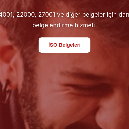
için doğru İSO standardını seçin; süreçlerinizi 
standartlara taşıyın.
Hakkımızda