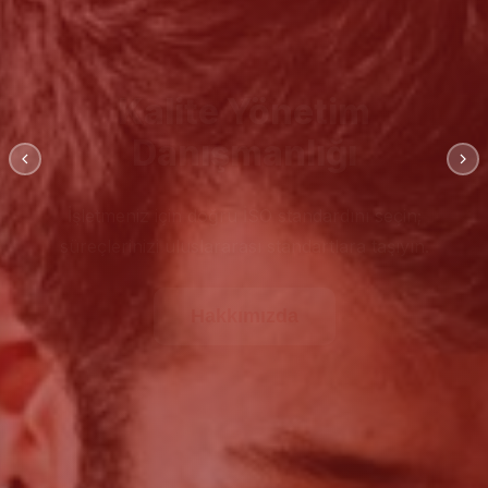
Kalite Yönetim
Danışmanlığı
İşletmeniz için doğru İSO standardını seçin;
süreçlerinizi uluslararası standartlara taşıyın.
Hakkımızda