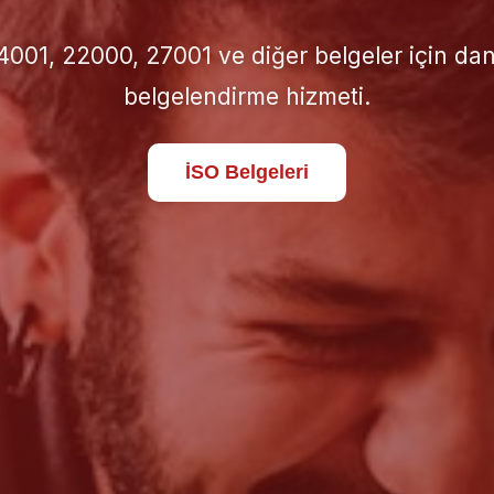
için doğru İSO standardını seçin; süreçlerinizi 
standartlara taşıyın.
Hakkımızda