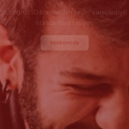
için doğru İSO standardını seçin; süreçlerinizi 
standartlara taşıyın.
Hakkımızda