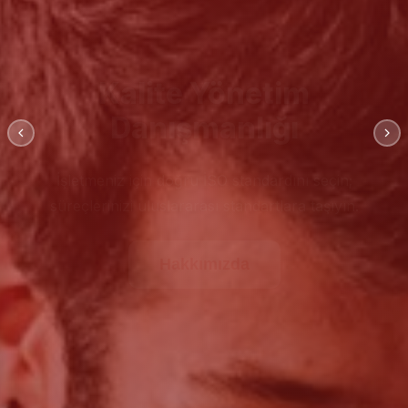
Kalite Yönetim
Danışmanlığı
İşletmeniz için doğru İSO standardını seçin;
süreçlerinizi uluslararası standartlara taşıyın.
Hakkımızda