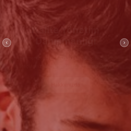
Kalite Yönetim
Danışmanlığı
İşletmeniz için doğru İSO standardını seçin;
süreçlerinizi uluslararası standartlara taşıyın.
Hakkımızda