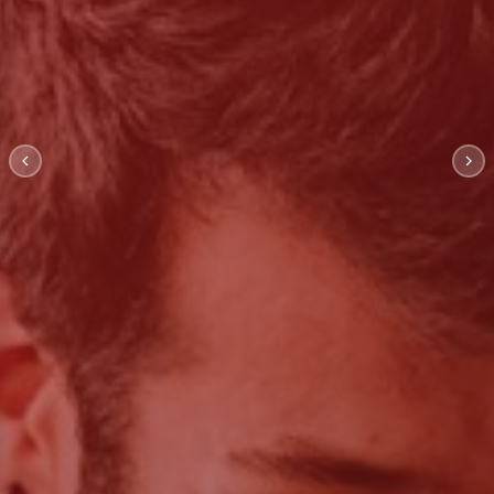
Kalite Yönetim
Danışmanlığı
İşletmeniz için doğru İSO standardını seçin;
süreçlerinizi uluslararası standartlara taşıyın.
Hakkımızda