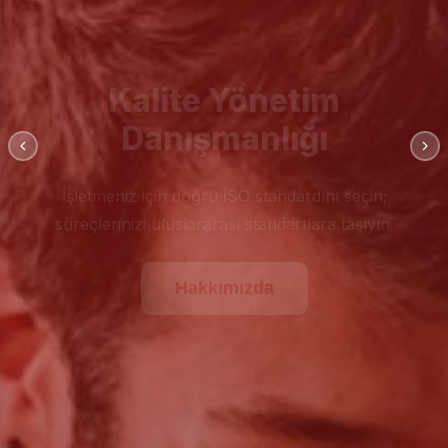
Kalite Yönetim
Danışmanlığı
İşletmeniz için doğru İSO standardını seçin;
süreçlerinizi uluslararası standartlara taşıyın.
Hakkımızda