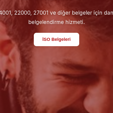
için doğru İSO standardını seçin; süreçlerinizi 
standartlara taşıyın.
Hakkımızda