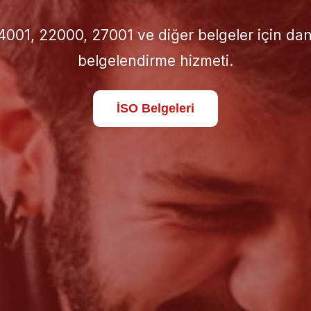
için doğru İSO standardını seçin; süreçlerinizi 
standartlara taşıyın.
Hakkımızda