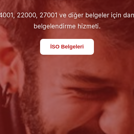
için doğru İSO standardını seçin; süreçlerinizi 
standartlara taşıyın.
Hakkımızda