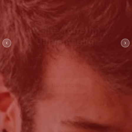
Kalite Yönetim
Danışmanlığı
İşletmeniz için doğru İSO standardını seçin;
süreçlerinizi uluslararası standartlara taşıyın.
Hakkımızda