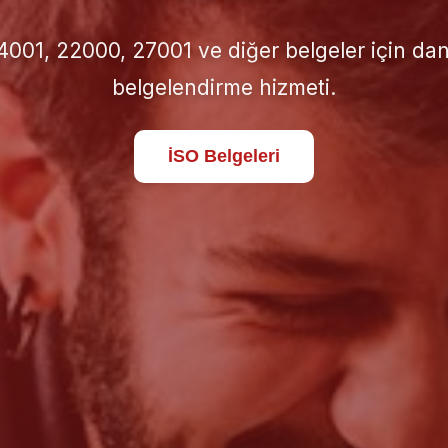
için doğru İSO standardını seçin; süreçlerinizi 
standartlara taşıyın.
Hakkımızda