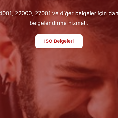
için doğru İSO standardını seçin; süreçlerinizi 
standartlara taşıyın.
Hakkımızda