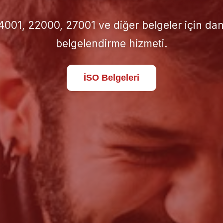
için doğru İSO standardını seçin; süreçlerinizi 
standartlara taşıyın.
Hakkımızda